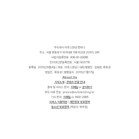
주식회사 아웃스탠딩 컴퍼니
주소 : 서울 영등포구 여의대로 108 파크원 (타워1) 28F
사업자등록번호 : 836-81-00086
인터넷신문등록번호 : 서울 아03778
등록일 : 2015년 6월4일 | 제호 : 아웃스탠딩 | 대표/발행인 : 김동환, 류호성
편집인 : 류호성 | 발행일자 : 2015년 1월17일
About Us
기자소개
|
콘텐츠 인용 안내
결제 및 서비스 문의 :
이메일
or
문의하기
보도 자료 전송 :
p
r
e
s
s
@
o
u
t
s
t
a
n
d
i
n
g
.
k
r
기사 문의 :
이메일
or 1600-2895
서비스 이용약관
|
개인정보 보호정책
청소년 보호정책
(책임자: 박주현)