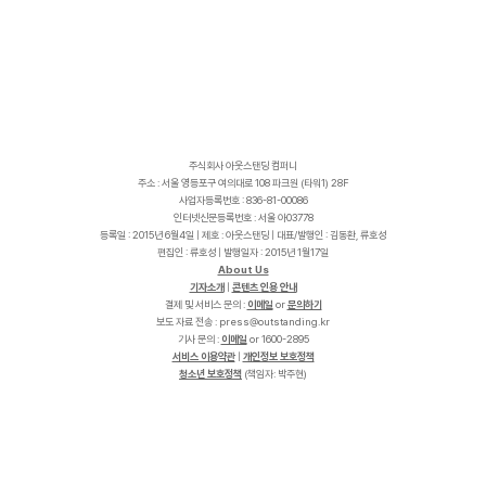
주식회사 아웃스탠딩 컴퍼니
주소 : 서울 영등포구 여의대로 108 파크원 (타워1) 28F
사업자등록번호 : 836-81-00086
인터넷신문등록번호 : 서울 아03778
등록일 : 2015년 6월4일 | 제호 : 아웃스탠딩 | 대표/발행인 : 김동환, 류호성
편집인 : 류호성 | 발행일자 : 2015년 1월17일
About Us
기자소개
|
콘텐츠 인용 안내
결제 및 서비스 문의 :
이메일
or
문의하기
보도 자료 전송 :
p
r
e
s
s
@
o
u
t
s
t
a
n
d
i
n
g
.
k
r
기사 문의 :
이메일
or 1600-2895
서비스 이용약관
|
개인정보 보호정책
청소년 보호정책
(책임자: 박주현)