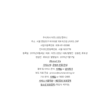
주식회사 아웃스탠딩 컴퍼니
주소 : 서울 영등포구 여의대로 108 파크원 (타워1) 28F
사업자등록번호 : 836-81-00086
인터넷신문등록번호 : 서울 아03778
등록일 : 2015년 6월4일 | 제호 : 아웃스탠딩 | 대표/발행인 : 김동환, 류호성
편집인 : 류호성 | 발행일자 : 2015년 1월17일
About Us
기자소개
|
콘텐츠 인용 안내
결제 및 서비스 문의 :
이메일
or
문의하기
보도 자료 전송 :
p
r
e
s
s
@
o
u
t
s
t
a
n
d
i
n
g
.
k
r
기사 문의 :
이메일
or 1600-2895
서비스 이용약관
|
개인정보 보호정책
청소년 보호정책
(책임자: 박주현)