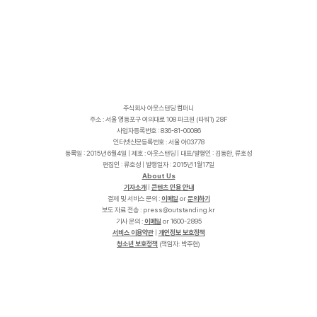
주식회사 아웃스탠딩 컴퍼니
주소 : 서울 영등포구 여의대로 108 파크원 (타워1) 28F
사업자등록번호 : 836-81-00086
인터넷신문등록번호 : 서울 아03778
등록일 : 2015년 6월4일 | 제호 : 아웃스탠딩 | 대표/발행인 : 김동환, 류호성
편집인 : 류호성 | 발행일자 : 2015년 1월17일
About Us
기자소개
|
콘텐츠 인용 안내
결제 및 서비스 문의 :
이메일
or
문의하기
보도 자료 전송 :
p
r
e
s
s
@
o
u
t
s
t
a
n
d
i
n
g
.
k
r
기사 문의 :
이메일
or 1600-2895
서비스 이용약관
|
개인정보 보호정책
청소년 보호정책
(책임자: 박주현)