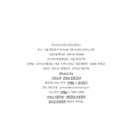
주식회사 아웃스탠딩 컴퍼니
주소 : 서울 영등포구 여의대로 108 파크원 (타워1) 28F
사업자등록번호 : 836-81-00086
인터넷신문등록번호 : 서울 아03778
등록일 : 2015년 6월4일 | 제호 : 아웃스탠딩 | 대표/발행인 : 김동환, 류호성
편집인 : 류호성 | 발행일자 : 2015년 1월17일
About Us
기자소개
|
콘텐츠 인용 안내
결제 및 서비스 문의 :
이메일
or
문의하기
보도 자료 전송 :
p
r
e
s
s
@
o
u
t
s
t
a
n
d
i
n
g
.
k
r
기사 문의 :
이메일
or 1600-2895
서비스 이용약관
|
개인정보 보호정책
청소년 보호정책
(책임자: 박주현)