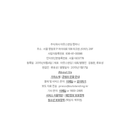
주식회사 아웃스탠딩 컴퍼니
주소 : 서울 영등포구 여의대로 108 파크원 (타워1) 28F
사업자등록번호 : 836-81-00086
인터넷신문등록번호 : 서울 아03778
등록일 : 2015년 6월4일 | 제호 : 아웃스탠딩 | 대표/발행인 : 김동환, 류호성
편집인 : 류호성 | 발행일자 : 2015년 1월17일
About Us
기자소개
|
콘텐츠 인용 안내
결제 및 서비스 문의 :
이메일
or
문의하기
보도 자료 전송 :
p
r
e
s
s
@
o
u
t
s
t
a
n
d
i
n
g
.
k
r
기사 문의 :
이메일
or 1600-2895
서비스 이용약관
|
개인정보 보호정책
청소년 보호정책
(책임자: 박주현)