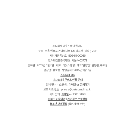
주식회사 아웃스탠딩 컴퍼니
주소 : 서울 영등포구 여의대로 108 파크원 (타워1) 28F
사업자등록번호 : 836-81-00086
인터넷신문등록번호 : 서울 아03778
등록일 : 2015년 6월4일 | 제호 : 아웃스탠딩 | 대표/발행인 : 김동환, 류호성
편집인 : 류호성 | 발행일자 : 2015년 1월17일
About Us
기자소개
|
콘텐츠 인용 안내
결제 및 서비스 문의 :
이메일
or
문의하기
보도 자료 전송 :
p
r
e
s
s
@
o
u
t
s
t
a
n
d
i
n
g
.
k
r
기사 문의 :
이메일
or 1600-2895
서비스 이용약관
|
개인정보 보호정책
청소년 보호정책
(책임자: 박주현)