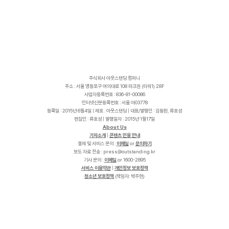
주식회사 아웃스탠딩 컴퍼니
주소 : 서울 영등포구 여의대로 108 파크원 (타워1) 28F
사업자등록번호 : 836-81-00086
인터넷신문등록번호 : 서울 아03778
등록일 : 2015년 6월4일 | 제호 : 아웃스탠딩 | 대표/발행인 : 김동환, 류호성
편집인 : 류호성 | 발행일자 : 2015년 1월17일
About Us
기자소개
|
콘텐츠 인용 안내
결제 및 서비스 문의 :
이메일
or
문의하기
보도 자료 전송 :
p
r
e
s
s
@
o
u
t
s
t
a
n
d
i
n
g
.
k
r
기사 문의 :
이메일
or 1600-2895
서비스 이용약관
|
개인정보 보호정책
청소년 보호정책
(책임자: 박주현)