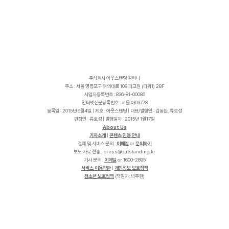
주식회사 아웃스탠딩 컴퍼니
주소 : 서울 영등포구 여의대로 108 파크원 (타워1) 28F
사업자등록번호 : 836-81-00086
인터넷신문등록번호 : 서울 아03778
등록일 : 2015년 6월4일 | 제호 : 아웃스탠딩 | 대표/발행인 : 김동환, 류호성
편집인 : 류호성 | 발행일자 : 2015년 1월17일
About Us
기자소개
|
콘텐츠 인용 안내
결제 및 서비스 문의 :
이메일
or
문의하기
보도 자료 전송 :
p
r
e
s
s
@
o
u
t
s
t
a
n
d
i
n
g
.
k
r
기사 문의 :
이메일
or 1600-2895
서비스 이용약관
|
개인정보 보호정책
청소년 보호정책
(책임자: 박주현)