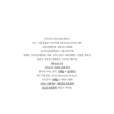
주식회사 아웃스탠딩 컴퍼니
주소 : 서울 영등포구 여의대로 108 파크원 (타워1) 28F
사업자등록번호 : 836-81-00086
인터넷신문등록번호 : 서울 아03778
등록일 : 2015년 6월4일 | 제호 : 아웃스탠딩 | 대표/발행인 : 김동환, 류호성
편집인 : 류호성 | 발행일자 : 2015년 1월17일
About Us
기자소개
|
콘텐츠 인용 안내
결제 및 서비스 문의 :
이메일
or
문의하기
보도 자료 전송 :
p
r
e
s
s
@
o
u
t
s
t
a
n
d
i
n
g
.
k
r
기사 문의 :
이메일
or 1600-2895
서비스 이용약관
|
개인정보 보호정책
청소년 보호정책
(책임자: 박주현)