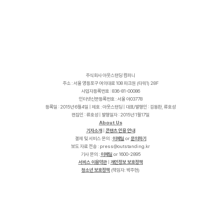
주식회사 아웃스탠딩 컴퍼니
주소 : 서울 영등포구 여의대로 108 파크원 (타워1) 28F
사업자등록번호 : 836-81-00086
인터넷신문등록번호 : 서울 아03778
등록일 : 2015년 6월4일 | 제호 : 아웃스탠딩 | 대표/발행인 : 김동환, 류호성
편집인 : 류호성 | 발행일자 : 2015년 1월17일
About Us
기자소개
|
콘텐츠 인용 안내
결제 및 서비스 문의 :
이메일
or
문의하기
보도 자료 전송 :
p
r
e
s
s
@
o
u
t
s
t
a
n
d
i
n
g
.
k
r
기사 문의 :
이메일
or 1600-2895
서비스 이용약관
|
개인정보 보호정책
청소년 보호정책
(책임자: 박주현)