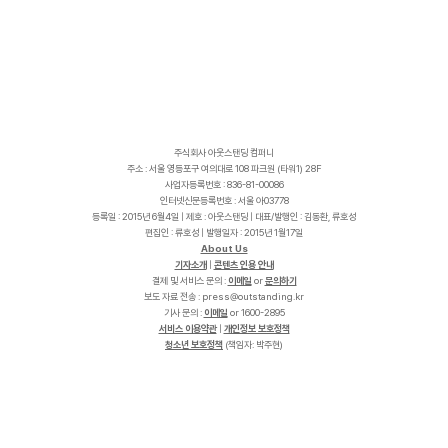
주식회사 아웃스탠딩 컴퍼니
주소 : 서울 영등포구 여의대로 108 파크원 (타워1) 28F
사업자등록번호 : 836-81-00086
인터넷신문등록번호 : 서울 아03778
등록일 : 2015년 6월4일 | 제호 : 아웃스탠딩 | 대표/발행인 : 김동환, 류호성
편집인 : 류호성 | 발행일자 : 2015년 1월17일
About Us
기자소개
|
콘텐츠 인용 안내
결제 및 서비스 문의 :
이메일
or
문의하기
보도 자료 전송 :
p
r
e
s
s
@
o
u
t
s
t
a
n
d
i
n
g
.
k
r
기사 문의 :
이메일
or 1600-2895
서비스 이용약관
|
개인정보 보호정책
청소년 보호정책
(책임자: 박주현)