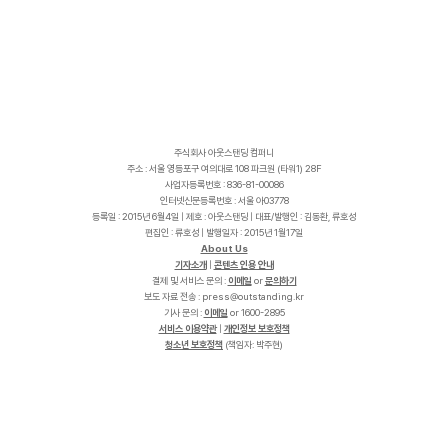
주식회사 아웃스탠딩 컴퍼니
주소 : 서울 영등포구 여의대로 108 파크원 (타워1) 28F
사업자등록번호 : 836-81-00086
인터넷신문등록번호 : 서울 아03778
등록일 : 2015년 6월4일 | 제호 : 아웃스탠딩 | 대표/발행인 : 김동환, 류호성
편집인 : 류호성 | 발행일자 : 2015년 1월17일
About Us
기자소개
|
콘텐츠 인용 안내
결제 및 서비스 문의 :
이메일
or
문의하기
보도 자료 전송 :
p
r
e
s
s
@
o
u
t
s
t
a
n
d
i
n
g
.
k
r
기사 문의 :
이메일
or 1600-2895
서비스 이용약관
|
개인정보 보호정책
청소년 보호정책
(책임자: 박주현)