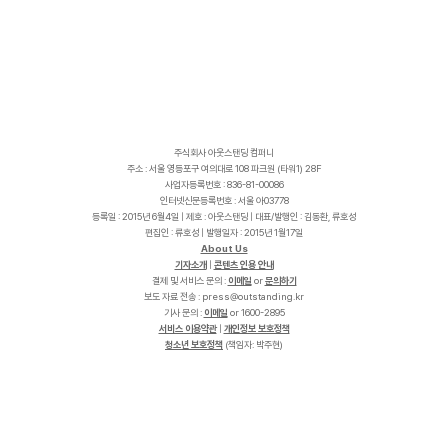
주식회사 아웃스탠딩 컴퍼니
주소 : 서울 영등포구 여의대로 108 파크원 (타워1) 28F
사업자등록번호 : 836-81-00086
인터넷신문등록번호 : 서울 아03778
등록일 : 2015년 6월4일 | 제호 : 아웃스탠딩 | 대표/발행인 : 김동환, 류호성
편집인 : 류호성 | 발행일자 : 2015년 1월17일
About Us
기자소개
|
콘텐츠 인용 안내
결제 및 서비스 문의 :
이메일
or
문의하기
보도 자료 전송 :
p
r
e
s
s
@
o
u
t
s
t
a
n
d
i
n
g
.
k
r
기사 문의 :
이메일
or 1600-2895
서비스 이용약관
|
개인정보 보호정책
청소년 보호정책
(책임자: 박주현)