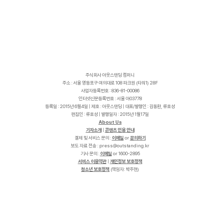
주식회사 아웃스탠딩 컴퍼니
주소 : 서울 영등포구 여의대로 108 파크원 (타워1) 28F
사업자등록번호 : 836-81-00086
인터넷신문등록번호 : 서울 아03778
등록일 : 2015년 6월4일 | 제호 : 아웃스탠딩 | 대표/발행인 : 김동환, 류호성
편집인 : 류호성 | 발행일자 : 2015년 1월17일
About Us
기자소개
|
콘텐츠 인용 안내
결제 및 서비스 문의 :
이메일
or
문의하기
보도 자료 전송 :
p
r
e
s
s
@
o
u
t
s
t
a
n
d
i
n
g
.
k
r
기사 문의 :
이메일
or 1600-2895
서비스 이용약관
|
개인정보 보호정책
청소년 보호정책
(책임자: 박주현)