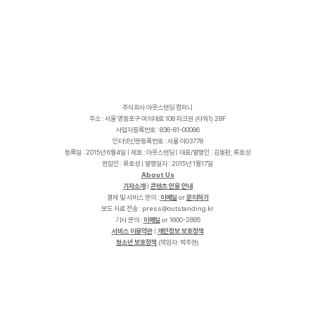
주식회사 아웃스탠딩 컴퍼니
주소 : 서울 영등포구 여의대로 108 파크원 (타워1) 28F
사업자등록번호 : 836-81-00086
인터넷신문등록번호 : 서울 아03778
등록일 : 2015년 6월4일 | 제호 : 아웃스탠딩 | 대표/발행인 : 김동환, 류호성
편집인 : 류호성 | 발행일자 : 2015년 1월17일
About Us
기자소개
|
콘텐츠 인용 안내
결제 및 서비스 문의 :
이메일
or
문의하기
보도 자료 전송 :
p
r
e
s
s
@
o
u
t
s
t
a
n
d
i
n
g
.
k
r
기사 문의 :
이메일
or 1600-2895
서비스 이용약관
|
개인정보 보호정책
청소년 보호정책
(책임자: 박주현)