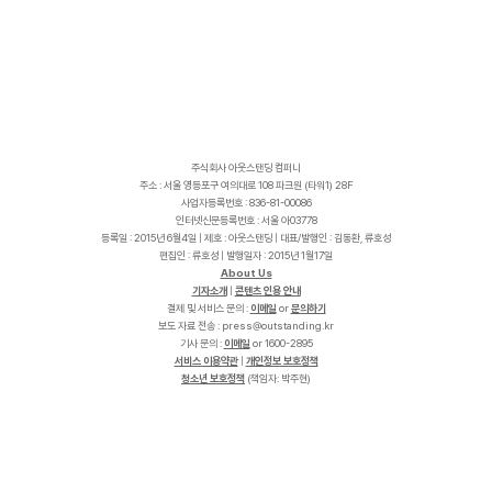
주식회사 아웃스탠딩 컴퍼니
주소 : 서울 영등포구 여의대로 108 파크원 (타워1) 28F
사업자등록번호 : 836-81-00086
인터넷신문등록번호 : 서울 아03778
등록일 : 2015년 6월4일 | 제호 : 아웃스탠딩 | 대표/발행인 : 김동환, 류호성
편집인 : 류호성 | 발행일자 : 2015년 1월17일
About Us
기자소개
|
콘텐츠 인용 안내
결제 및 서비스 문의 :
이메일
or
문의하기
보도 자료 전송 :
p
r
e
s
s
@
o
u
t
s
t
a
n
d
i
n
g
.
k
r
기사 문의 :
이메일
or 1600-2895
서비스 이용약관
|
개인정보 보호정책
청소년 보호정책
(책임자: 박주현)