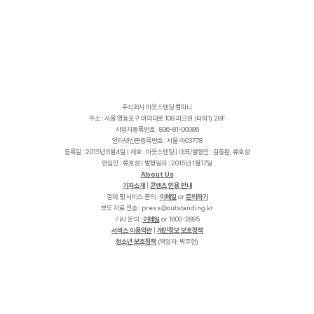
주식회사 아웃스탠딩 컴퍼니
주소 : 서울 영등포구 여의대로 108 파크원 (타워1) 28F
사업자등록번호 : 836-81-00086
인터넷신문등록번호 : 서울 아03778
등록일 : 2015년 6월4일 | 제호 : 아웃스탠딩 | 대표/발행인 : 김동환, 류호성
편집인 : 류호성 | 발행일자 : 2015년 1월17일
About Us
기자소개
|
콘텐츠 인용 안내
결제 및 서비스 문의 :
이메일
or
문의하기
보도 자료 전송 :
p
r
e
s
s
@
o
u
t
s
t
a
n
d
i
n
g
.
k
r
기사 문의 :
이메일
or 1600-2895
서비스 이용약관
|
개인정보 보호정책
청소년 보호정책
(책임자: 박주현)