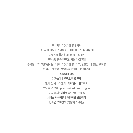
주식회사 아웃스탠딩 컴퍼니
주소 : 서울 영등포구 여의대로 108 파크원 (타워1) 28F
사업자등록번호 : 836-81-00086
인터넷신문등록번호 : 서울 아03778
등록일 : 2015년 6월4일 | 제호 : 아웃스탠딩 | 대표/발행인 : 김동환, 류호성
편집인 : 류호성 | 발행일자 : 2015년 1월17일
About Us
기자소개
|
콘텐츠 인용 안내
결제 및 서비스 문의 :
이메일
or
문의하기
보도 자료 전송 :
p
r
e
s
s
@
o
u
t
s
t
a
n
d
i
n
g
.
k
r
기사 문의 :
이메일
or 1600-2895
서비스 이용약관
|
개인정보 보호정책
청소년 보호정책
(책임자: 박주현)