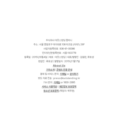
주식회사 아웃스탠딩 컴퍼니
주소 : 서울 영등포구 여의대로 108 파크원 (타워1) 28F
사업자등록번호 : 836-81-00086
인터넷신문등록번호 : 서울 아03778
등록일 : 2015년 6월4일 | 제호 : 아웃스탠딩 | 대표/발행인 : 김동환, 류호성
편집인 : 류호성 | 발행일자 : 2015년 1월17일
About Us
기자소개
|
콘텐츠 인용 안내
결제 및 서비스 문의 :
이메일
or
문의하기
보도 자료 전송 :
p
r
e
s
s
@
o
u
t
s
t
a
n
d
i
n
g
.
k
r
기사 문의 :
이메일
or 1600-2895
서비스 이용약관
|
개인정보 보호정책
청소년 보호정책
(책임자: 박주현)