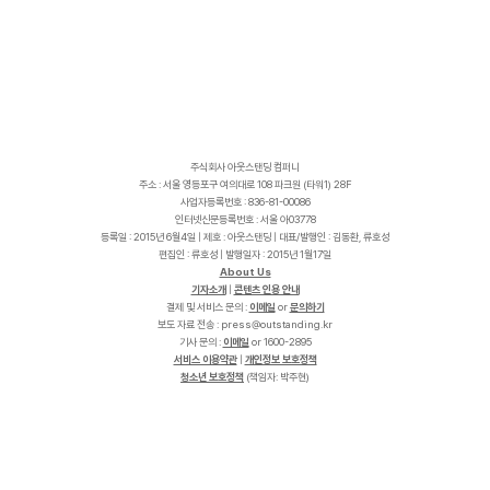
주식회사 아웃스탠딩 컴퍼니
주소 : 서울 영등포구 여의대로 108 파크원 (타워1) 28F
사업자등록번호 : 836-81-00086
인터넷신문등록번호 : 서울 아03778
등록일 : 2015년 6월4일 | 제호 : 아웃스탠딩 | 대표/발행인 : 김동환, 류호성
편집인 : 류호성 | 발행일자 : 2015년 1월17일
About Us
기자소개
|
콘텐츠 인용 안내
결제 및 서비스 문의 :
이메일
or
문의하기
보도 자료 전송 :
p
r
e
s
s
@
o
u
t
s
t
a
n
d
i
n
g
.
k
r
기사 문의 :
이메일
or 1600-2895
서비스 이용약관
|
개인정보 보호정책
청소년 보호정책
(책임자: 박주현)