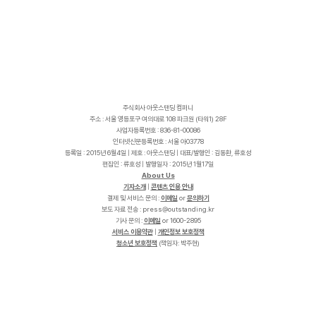
주식회사 아웃스탠딩 컴퍼니
주소 : 서울 영등포구 여의대로 108 파크원 (타워1) 28F
사업자등록번호 : 836-81-00086
인터넷신문등록번호 : 서울 아03778
등록일 : 2015년 6월4일 | 제호 : 아웃스탠딩 | 대표/발행인 : 김동환, 류호성
편집인 : 류호성 | 발행일자 : 2015년 1월17일
About Us
기자소개
|
콘텐츠 인용 안내
결제 및 서비스 문의 :
이메일
or
문의하기
보도 자료 전송 :
p
r
e
s
s
@
o
u
t
s
t
a
n
d
i
n
g
.
k
r
기사 문의 :
이메일
or 1600-2895
서비스 이용약관
|
개인정보 보호정책
청소년 보호정책
(책임자: 박주현)