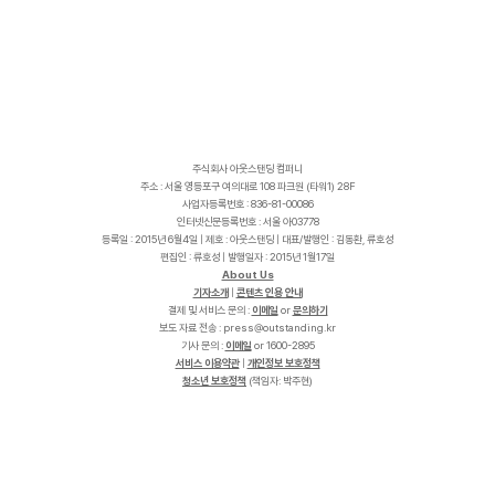
주식회사 아웃스탠딩 컴퍼니
주소 : 서울 영등포구 여의대로 108 파크원 (타워1) 28F
사업자등록번호 : 836-81-00086
인터넷신문등록번호 : 서울 아03778
등록일 : 2015년 6월4일 | 제호 : 아웃스탠딩 | 대표/발행인 : 김동환, 류호성
편집인 : 류호성 | 발행일자 : 2015년 1월17일
About Us
기자소개
|
콘텐츠 인용 안내
결제 및 서비스 문의 :
이메일
or
문의하기
보도 자료 전송 :
p
r
e
s
s
@
o
u
t
s
t
a
n
d
i
n
g
.
k
r
기사 문의 :
이메일
or 1600-2895
서비스 이용약관
|
개인정보 보호정책
청소년 보호정책
(책임자: 박주현)