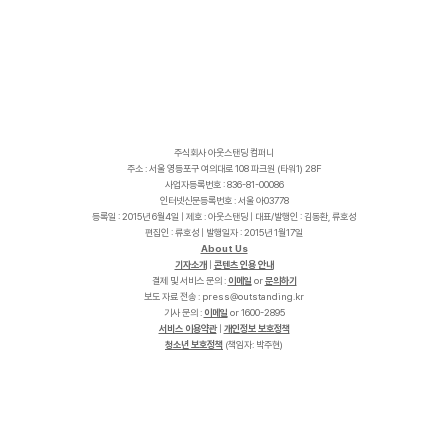
주식회사 아웃스탠딩 컴퍼니
주소 : 서울 영등포구 여의대로 108 파크원 (타워1) 28F
사업자등록번호 : 836-81-00086
인터넷신문등록번호 : 서울 아03778
등록일 : 2015년 6월4일 | 제호 : 아웃스탠딩 | 대표/발행인 : 김동환, 류호성
편집인 : 류호성 | 발행일자 : 2015년 1월17일
About Us
기자소개
|
콘텐츠 인용 안내
결제 및 서비스 문의 :
이메일
or
문의하기
보도 자료 전송 :
p
r
e
s
s
@
o
u
t
s
t
a
n
d
i
n
g
.
k
r
기사 문의 :
이메일
or 1600-2895
서비스 이용약관
|
개인정보 보호정책
청소년 보호정책
(책임자: 박주현)