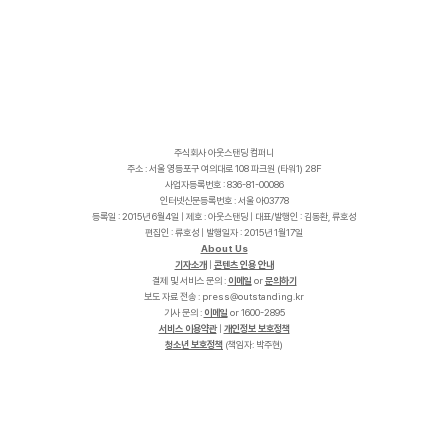
주식회사 아웃스탠딩 컴퍼니
주소 : 서울 영등포구 여의대로 108 파크원 (타워1) 28F
사업자등록번호 : 836-81-00086
인터넷신문등록번호 : 서울 아03778
등록일 : 2015년 6월4일 | 제호 : 아웃스탠딩 | 대표/발행인 : 김동환, 류호성
편집인 : 류호성 | 발행일자 : 2015년 1월17일
About Us
기자소개
|
콘텐츠 인용 안내
결제 및 서비스 문의 :
이메일
or
문의하기
보도 자료 전송 :
p
r
e
s
s
@
o
u
t
s
t
a
n
d
i
n
g
.
k
r
기사 문의 :
이메일
or 1600-2895
서비스 이용약관
|
개인정보 보호정책
청소년 보호정책
(책임자: 박주현)