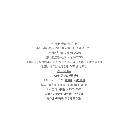
주식회사 아웃스탠딩 컴퍼니
주소 : 서울 영등포구 여의대로 108 파크원 (타워1) 28F
사업자등록번호 : 836-81-00086
인터넷신문등록번호 : 서울 아03778
등록일 : 2015년 6월4일 | 제호 : 아웃스탠딩 | 대표/발행인 : 김동환, 류호성
편집인 : 류호성 | 발행일자 : 2015년 1월17일
About Us
기자소개
|
콘텐츠 인용 안내
결제 및 서비스 문의 :
이메일
or
문의하기
보도 자료 전송 :
p
r
e
s
s
@
o
u
t
s
t
a
n
d
i
n
g
.
k
r
기사 문의 :
이메일
or 1600-2895
서비스 이용약관
|
개인정보 보호정책
청소년 보호정책
(책임자: 박주현)