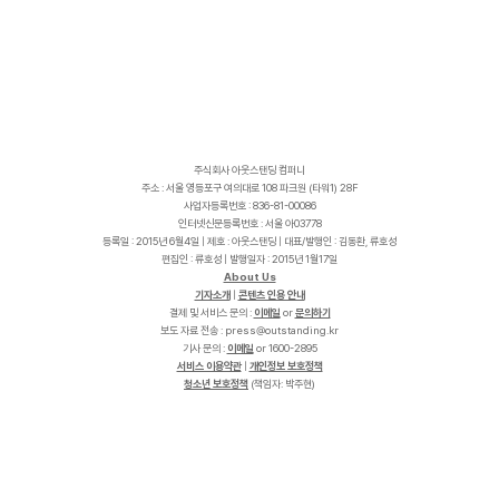
주식회사 아웃스탠딩 컴퍼니
주소 : 서울 영등포구 여의대로 108 파크원 (타워1) 28F
사업자등록번호 : 836-81-00086
인터넷신문등록번호 : 서울 아03778
등록일 : 2015년 6월4일 | 제호 : 아웃스탠딩 | 대표/발행인 : 김동환, 류호성
편집인 : 류호성 | 발행일자 : 2015년 1월17일
About Us
기자소개
|
콘텐츠 인용 안내
결제 및 서비스 문의 :
이메일
or
문의하기
보도 자료 전송 :
p
r
e
s
s
@
o
u
t
s
t
a
n
d
i
n
g
.
k
r
기사 문의 :
이메일
or 1600-2895
서비스 이용약관
|
개인정보 보호정책
청소년 보호정책
(책임자: 박주현)