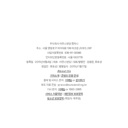
주식회사 아웃스탠딩 컴퍼니
주소 : 서울 영등포구 여의대로 108 파크원 (타워1) 28F
사업자등록번호 : 836-81-00086
인터넷신문등록번호 : 서울 아03778
등록일 : 2015년 6월4일 | 제호 : 아웃스탠딩 | 대표/발행인 : 김동환, 류호성
편집인 : 류호성 | 발행일자 : 2015년 1월17일
About Us
기자소개
|
콘텐츠 인용 안내
결제 및 서비스 문의 :
이메일
or
문의하기
보도 자료 전송 :
p
r
e
s
s
@
o
u
t
s
t
a
n
d
i
n
g
.
k
r
기사 문의 :
이메일
or 1600-2895
서비스 이용약관
|
개인정보 보호정책
청소년 보호정책
(책임자: 박주현)