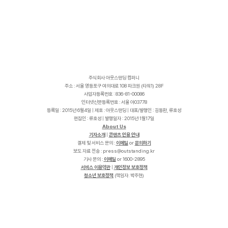
주식회사 아웃스탠딩 컴퍼니
주소 : 서울 영등포구 여의대로 108 파크원 (타워1) 28F
사업자등록번호 : 836-81-00086
인터넷신문등록번호 : 서울 아03778
등록일 : 2015년 6월4일 | 제호 : 아웃스탠딩 | 대표/발행인 : 김동환, 류호성
편집인 : 류호성 | 발행일자 : 2015년 1월17일
About Us
기자소개
|
콘텐츠 인용 안내
결제 및 서비스 문의 :
이메일
or
문의하기
보도 자료 전송 :
p
r
e
s
s
@
o
u
t
s
t
a
n
d
i
n
g
.
k
r
기사 문의 :
이메일
or 1600-2895
서비스 이용약관
|
개인정보 보호정책
청소년 보호정책
(책임자: 박주현)