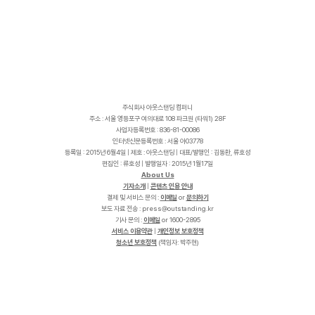
주식회사 아웃스탠딩 컴퍼니
주소 : 서울 영등포구 여의대로 108 파크원 (타워1) 28F
사업자등록번호 : 836-81-00086
인터넷신문등록번호 : 서울 아03778
등록일 : 2015년 6월4일 | 제호 : 아웃스탠딩 | 대표/발행인 : 김동환, 류호성
편집인 : 류호성 | 발행일자 : 2015년 1월17일
About Us
기자소개
|
콘텐츠 인용 안내
결제 및 서비스 문의 :
이메일
or
문의하기
보도 자료 전송 :
p
r
e
s
s
@
o
u
t
s
t
a
n
d
i
n
g
.
k
r
기사 문의 :
이메일
or 1600-2895
서비스 이용약관
|
개인정보 보호정책
청소년 보호정책
(책임자: 박주현)