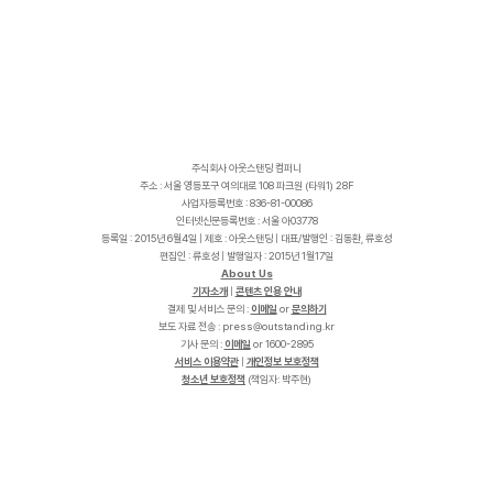
주식회사 아웃스탠딩 컴퍼니
주소 : 서울 영등포구 여의대로 108 파크원 (타워1) 28F
사업자등록번호 : 836-81-00086
인터넷신문등록번호 : 서울 아03778
등록일 : 2015년 6월4일 | 제호 : 아웃스탠딩 | 대표/발행인 : 김동환, 류호성
편집인 : 류호성 | 발행일자 : 2015년 1월17일
About Us
기자소개
|
콘텐츠 인용 안내
결제 및 서비스 문의 :
이메일
or
문의하기
보도 자료 전송 :
p
r
e
s
s
@
o
u
t
s
t
a
n
d
i
n
g
.
k
r
기사 문의 :
이메일
or 1600-2895
서비스 이용약관
|
개인정보 보호정책
청소년 보호정책
(책임자: 박주현)