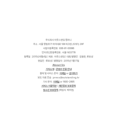
주식회사 아웃스탠딩 컴퍼니
주소 : 서울 영등포구 여의대로 108 파크원 (타워1) 28F
사업자등록번호 : 836-81-00086
인터넷신문등록번호 : 서울 아03778
등록일 : 2015년 6월4일 | 제호 : 아웃스탠딩 | 대표/발행인 : 김동환, 류호성
편집인 : 류호성 | 발행일자 : 2015년 1월17일
About Us
기자소개
|
콘텐츠 인용 안내
결제 및 서비스 문의 :
이메일
or
문의하기
보도 자료 전송 :
p
r
e
s
s
@
o
u
t
s
t
a
n
d
i
n
g
.
k
r
기사 문의 :
이메일
or 1600-2895
서비스 이용약관
|
개인정보 보호정책
청소년 보호정책
(책임자: 박주현)