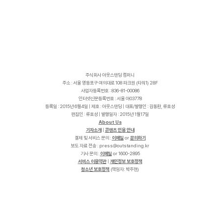
주식회사 아웃스탠딩 컴퍼니
주소 : 서울 영등포구 여의대로 108 파크원 (타워1) 28F
사업자등록번호 : 836-81-00086
인터넷신문등록번호 : 서울 아03778
등록일 : 2015년 6월4일 | 제호 : 아웃스탠딩 | 대표/발행인 : 김동환, 류호성
편집인 : 류호성 | 발행일자 : 2015년 1월17일
About Us
기자소개
|
콘텐츠 인용 안내
결제 및 서비스 문의 :
이메일
or
문의하기
보도 자료 전송 :
p
r
e
s
s
@
o
u
t
s
t
a
n
d
i
n
g
.
k
r
기사 문의 :
이메일
or 1600-2895
서비스 이용약관
|
개인정보 보호정책
청소년 보호정책
(책임자: 박주현)