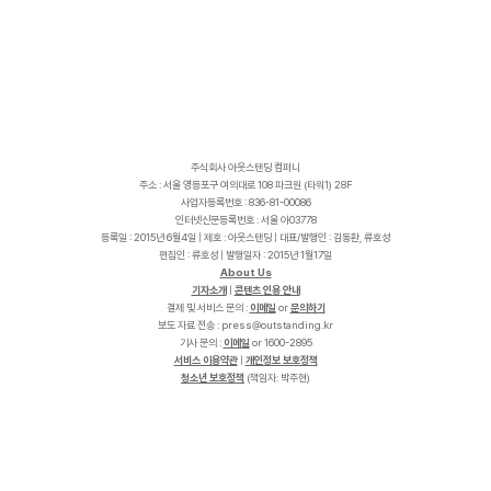
주식회사 아웃스탠딩 컴퍼니
주소 : 서울 영등포구 여의대로 108 파크원 (타워1) 28F
사업자등록번호 : 836-81-00086
인터넷신문등록번호 : 서울 아03778
등록일 : 2015년 6월4일 | 제호 : 아웃스탠딩 | 대표/발행인 : 김동환, 류호성
편집인 : 류호성 | 발행일자 : 2015년 1월17일
About Us
기자소개
|
콘텐츠 인용 안내
결제 및 서비스 문의 :
이메일
or
문의하기
보도 자료 전송 :
p
r
e
s
s
@
o
u
t
s
t
a
n
d
i
n
g
.
k
r
기사 문의 :
이메일
or 1600-2895
서비스 이용약관
|
개인정보 보호정책
청소년 보호정책
(책임자: 박주현)