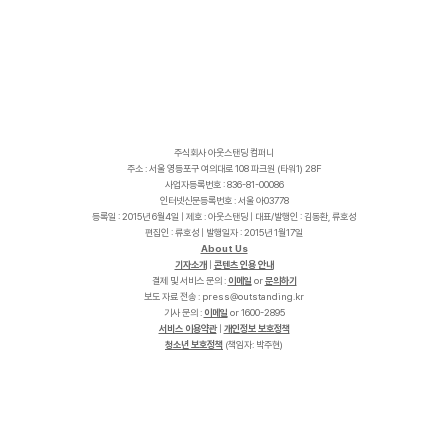
주식회사 아웃스탠딩 컴퍼니
주소 : 서울 영등포구 여의대로 108 파크원 (타워1) 28F
사업자등록번호 : 836-81-00086
인터넷신문등록번호 : 서울 아03778
등록일 : 2015년 6월4일 | 제호 : 아웃스탠딩 | 대표/발행인 : 김동환, 류호성
편집인 : 류호성 | 발행일자 : 2015년 1월17일
About Us
기자소개
|
콘텐츠 인용 안내
결제 및 서비스 문의 :
이메일
or
문의하기
보도 자료 전송 :
p
r
e
s
s
@
o
u
t
s
t
a
n
d
i
n
g
.
k
r
기사 문의 :
이메일
or 1600-2895
서비스 이용약관
|
개인정보 보호정책
청소년 보호정책
(책임자: 박주현)