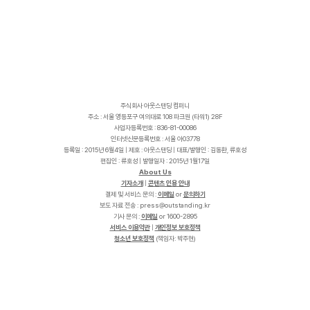
주식회사 아웃스탠딩 컴퍼니
주소 : 서울 영등포구 여의대로 108 파크원 (타워1) 28F
사업자등록번호 : 836-81-00086
인터넷신문등록번호 : 서울 아03778
등록일 : 2015년 6월4일 | 제호 : 아웃스탠딩 | 대표/발행인 : 김동환, 류호성
편집인 : 류호성 | 발행일자 : 2015년 1월17일
About Us
기자소개
|
콘텐츠 인용 안내
결제 및 서비스 문의 :
이메일
or
문의하기
보도 자료 전송 :
p
r
e
s
s
@
o
u
t
s
t
a
n
d
i
n
g
.
k
r
기사 문의 :
이메일
or 1600-2895
서비스 이용약관
|
개인정보 보호정책
청소년 보호정책
(책임자: 박주현)