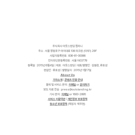
주식회사 아웃스탠딩 컴퍼니
주소 : 서울 영등포구 여의대로 108 파크원 (타워1) 28F
사업자등록번호 : 836-81-00086
인터넷신문등록번호 : 서울 아03778
등록일 : 2015년 6월4일 | 제호 : 아웃스탠딩 | 대표/발행인 : 김동환, 류호성
편집인 : 류호성 | 발행일자 : 2015년 1월17일
About Us
기자소개
|
콘텐츠 인용 안내
결제 및 서비스 문의 :
이메일
or
문의하기
보도 자료 전송 :
p
r
e
s
s
@
o
u
t
s
t
a
n
d
i
n
g
.
k
r
기사 문의 :
이메일
or 1600-2895
서비스 이용약관
|
개인정보 보호정책
청소년 보호정책
(책임자: 박주현)