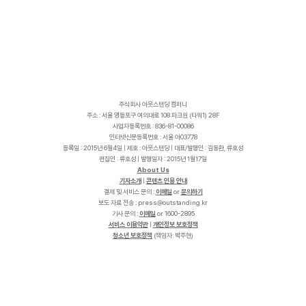
주식회사 아웃스탠딩 컴퍼니
주소 : 서울 영등포구 여의대로 108 파크원 (타워1) 28F
사업자등록번호 : 836-81-00086
인터넷신문등록번호 : 서울 아03778
등록일 : 2015년 6월4일 | 제호 : 아웃스탠딩 | 대표/발행인 : 김동환, 류호성
편집인 : 류호성 | 발행일자 : 2015년 1월17일
About Us
기자소개
|
콘텐츠 인용 안내
결제 및 서비스 문의 :
이메일
or
문의하기
보도 자료 전송 :
p
r
e
s
s
@
o
u
t
s
t
a
n
d
i
n
g
.
k
r
기사 문의 :
이메일
or 1600-2895
서비스 이용약관
|
개인정보 보호정책
청소년 보호정책
(책임자: 박주현)