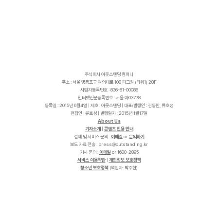
주식회사 아웃스탠딩 컴퍼니
주소 : 서울 영등포구 여의대로 108 파크원 (타워1) 28F
사업자등록번호 : 836-81-00086
인터넷신문등록번호 : 서울 아03778
등록일 : 2015년 6월4일 | 제호 : 아웃스탠딩 | 대표/발행인 : 김동환, 류호성
편집인 : 류호성 | 발행일자 : 2015년 1월17일
About Us
기자소개
|
콘텐츠 인용 안내
결제 및 서비스 문의 :
이메일
or
문의하기
보도 자료 전송 :
p
r
e
s
s
@
o
u
t
s
t
a
n
d
i
n
g
.
k
r
기사 문의 :
이메일
or 1600-2895
서비스 이용약관
|
개인정보 보호정책
청소년 보호정책
(책임자: 박주현)