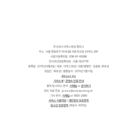
주식회사 아웃스탠딩 컴퍼니
주소 : 서울 영등포구 여의대로 108 파크원 (타워1) 28F
사업자등록번호 : 836-81-00086
인터넷신문등록번호 : 서울 아03778
등록일 : 2015년 6월4일 | 제호 : 아웃스탠딩 | 대표/발행인 : 김동환, 류호성
편집인 : 류호성 | 발행일자 : 2015년 1월17일
About Us
기자소개
|
콘텐츠 인용 안내
결제 및 서비스 문의 :
이메일
or
문의하기
보도 자료 전송 :
p
r
e
s
s
@
o
u
t
s
t
a
n
d
i
n
g
.
k
r
기사 문의 :
이메일
or 1600-2895
서비스 이용약관
|
개인정보 보호정책
청소년 보호정책
(책임자: 박주현)