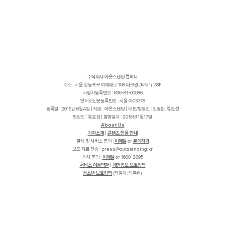
주식회사 아웃스탠딩 컴퍼니
주소 : 서울 영등포구 여의대로 108 파크원 (타워1) 28F
사업자등록번호 : 836-81-00086
인터넷신문등록번호 : 서울 아03778
등록일 : 2015년 6월4일 | 제호 : 아웃스탠딩 | 대표/발행인 : 김동환, 류호성
편집인 : 류호성 | 발행일자 : 2015년 1월17일
About Us
기자소개
|
콘텐츠 인용 안내
결제 및 서비스 문의 :
이메일
or
문의하기
보도 자료 전송 :
p
r
e
s
s
@
o
u
t
s
t
a
n
d
i
n
g
.
k
r
기사 문의 :
이메일
or 1600-2895
서비스 이용약관
|
개인정보 보호정책
청소년 보호정책
(책임자: 박주현)