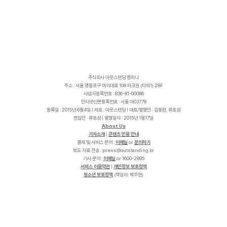
주식회사 아웃스탠딩 컴퍼니
주소 : 서울 영등포구 여의대로 108 파크원 (타워1) 28F
사업자등록번호 : 836-81-00086
인터넷신문등록번호 : 서울 아03778
등록일 : 2015년 6월4일 | 제호 : 아웃스탠딩 | 대표/발행인 : 김동환, 류호성
편집인 : 류호성 | 발행일자 : 2015년 1월17일
About Us
기자소개
|
콘텐츠 인용 안내
결제 및 서비스 문의 :
이메일
or
문의하기
보도 자료 전송 :
p
r
e
s
s
@
o
u
t
s
t
a
n
d
i
n
g
.
k
r
기사 문의 :
이메일
or 1600-2895
서비스 이용약관
|
개인정보 보호정책
청소년 보호정책
(책임자: 박주현)