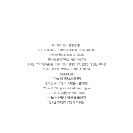
주식회사 아웃스탠딩 컴퍼니
주소 : 서울 영등포구 여의대로 108 파크원 (타워1) 28F
사업자등록번호 : 836-81-00086
인터넷신문등록번호 : 서울 아03778
등록일 : 2015년 6월4일 | 제호 : 아웃스탠딩 | 대표/발행인 : 김동환, 류호성
편집인 : 류호성 | 발행일자 : 2015년 1월17일
About Us
기자소개
|
콘텐츠 인용 안내
결제 및 서비스 문의 :
이메일
or
문의하기
보도 자료 전송 :
p
r
e
s
s
@
o
u
t
s
t
a
n
d
i
n
g
.
k
r
기사 문의 :
이메일
or 1600-2895
서비스 이용약관
|
개인정보 보호정책
청소년 보호정책
(책임자: 박주현)