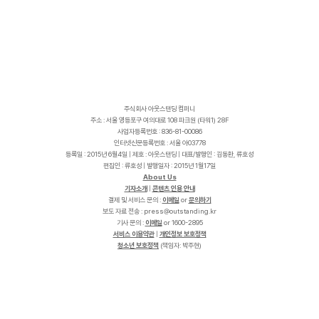
주식회사 아웃스탠딩 컴퍼니
주소 : 서울 영등포구 여의대로 108 파크원 (타워1) 28F
사업자등록번호 : 836-81-00086
인터넷신문등록번호 : 서울 아03778
등록일 : 2015년 6월4일 | 제호 : 아웃스탠딩 | 대표/발행인 : 김동환, 류호성
편집인 : 류호성 | 발행일자 : 2015년 1월17일
About Us
기자소개
|
콘텐츠 인용 안내
결제 및 서비스 문의 :
이메일
or
문의하기
보도 자료 전송 :
p
r
e
s
s
@
o
u
t
s
t
a
n
d
i
n
g
.
k
r
기사 문의 :
이메일
or 1600-2895
서비스 이용약관
|
개인정보 보호정책
청소년 보호정책
(책임자: 박주현)