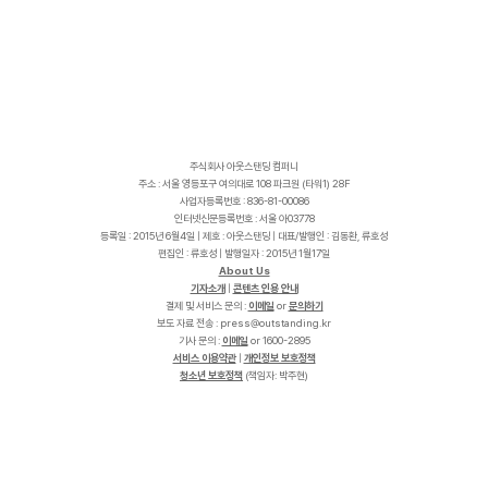
주식회사 아웃스탠딩 컴퍼니
주소 : 서울 영등포구 여의대로 108 파크원 (타워1) 28F
사업자등록번호 : 836-81-00086
인터넷신문등록번호 : 서울 아03778
등록일 : 2015년 6월4일 | 제호 : 아웃스탠딩 | 대표/발행인 : 김동환, 류호성
편집인 : 류호성 | 발행일자 : 2015년 1월17일
About Us
기자소개
|
콘텐츠 인용 안내
결제 및 서비스 문의 :
이메일
or
문의하기
보도 자료 전송 :
p
r
e
s
s
@
o
u
t
s
t
a
n
d
i
n
g
.
k
r
기사 문의 :
이메일
or 1600-2895
서비스 이용약관
|
개인정보 보호정책
청소년 보호정책
(책임자: 박주현)