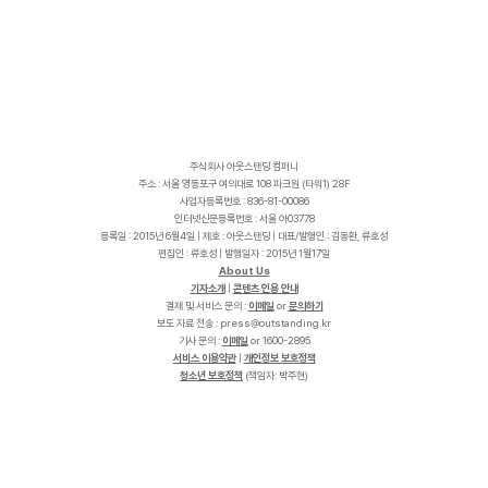
주식회사 아웃스탠딩 컴퍼니
주소 : 서울 영등포구 여의대로 108 파크원 (타워1) 28F
사업자등록번호 : 836-81-00086
인터넷신문등록번호 : 서울 아03778
등록일 : 2015년 6월4일 | 제호 : 아웃스탠딩 | 대표/발행인 : 김동환, 류호성
편집인 : 류호성 | 발행일자 : 2015년 1월17일
About Us
기자소개
|
콘텐츠 인용 안내
결제 및 서비스 문의 :
이메일
or
문의하기
보도 자료 전송 :
p
r
e
s
s
@
o
u
t
s
t
a
n
d
i
n
g
.
k
r
기사 문의 :
이메일
or 1600-2895
서비스 이용약관
|
개인정보 보호정책
청소년 보호정책
(책임자: 박주현)