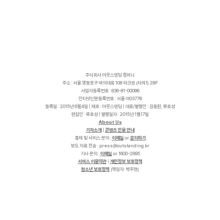
주식회사 아웃스탠딩 컴퍼니
주소 : 서울 영등포구 여의대로 108 파크원 (타워1) 28F
사업자등록번호 : 836-81-00086
인터넷신문등록번호 : 서울 아03778
등록일 : 2015년 6월4일 | 제호 : 아웃스탠딩 | 대표/발행인 : 김동환, 류호성
편집인 : 류호성 | 발행일자 : 2015년 1월17일
About Us
기자소개
|
콘텐츠 인용 안내
결제 및 서비스 문의 :
이메일
or
문의하기
보도 자료 전송 :
p
r
e
s
s
@
o
u
t
s
t
a
n
d
i
n
g
.
k
r
기사 문의 :
이메일
or 1600-2895
서비스 이용약관
|
개인정보 보호정책
청소년 보호정책
(책임자: 박주현)