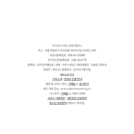
주식회사 아웃스탠딩 컴퍼니
주소 : 서울 영등포구 여의대로 108 파크원 (타워1) 28F
사업자등록번호 : 836-81-00086
인터넷신문등록번호 : 서울 아03778
등록일 : 2015년 6월4일 | 제호 : 아웃스탠딩 | 대표/발행인 : 김동환, 류호성
편집인 : 류호성 | 발행일자 : 2015년 1월17일
About Us
기자소개
|
콘텐츠 인용 안내
결제 및 서비스 문의 :
이메일
or
문의하기
보도 자료 전송 :
p
r
e
s
s
@
o
u
t
s
t
a
n
d
i
n
g
.
k
r
기사 문의 :
이메일
or 1600-2895
서비스 이용약관
|
개인정보 보호정책
청소년 보호정책
(책임자: 박주현)