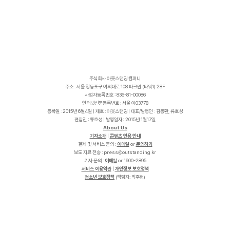
주식회사 아웃스탠딩 컴퍼니
주소 : 서울 영등포구 여의대로 108 파크원 (타워1) 28F
사업자등록번호 : 836-81-00086
인터넷신문등록번호 : 서울 아03778
등록일 : 2015년 6월4일 | 제호 : 아웃스탠딩 | 대표/발행인 : 김동환, 류호성
편집인 : 류호성 | 발행일자 : 2015년 1월17일
About Us
기자소개
|
콘텐츠 인용 안내
결제 및 서비스 문의 :
이메일
or
문의하기
보도 자료 전송 :
p
r
e
s
s
@
o
u
t
s
t
a
n
d
i
n
g
.
k
r
기사 문의 :
이메일
or 1600-2895
서비스 이용약관
|
개인정보 보호정책
청소년 보호정책
(책임자: 박주현)