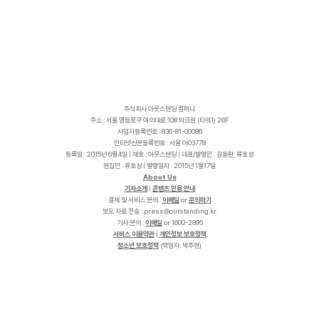
주식회사 아웃스탠딩 컴퍼니
주소 : 서울 영등포구 여의대로 108 파크원 (타워1) 28F
사업자등록번호 : 836-81-00086
인터넷신문등록번호 : 서울 아03778
등록일 : 2015년 6월4일 | 제호 : 아웃스탠딩 | 대표/발행인 : 김동환, 류호성
편집인 : 류호성 | 발행일자 : 2015년 1월17일
About Us
기자소개
|
콘텐츠 인용 안내
결제 및 서비스 문의 :
이메일
or
문의하기
보도 자료 전송 :
p
r
e
s
s
@
o
u
t
s
t
a
n
d
i
n
g
.
k
r
기사 문의 :
이메일
or 1600-2895
서비스 이용약관
|
개인정보 보호정책
청소년 보호정책
(책임자: 박주현)